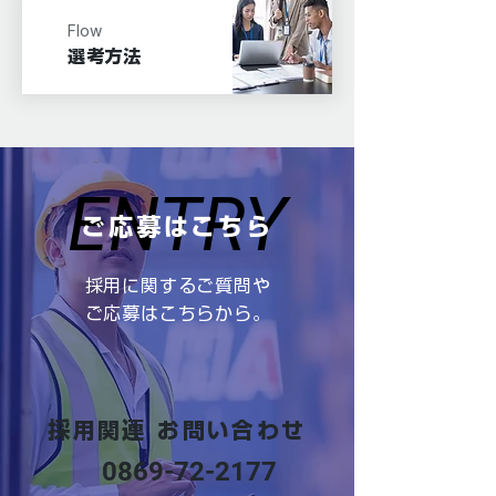
Flow
​選考方法
ENTRY
ENTRY
ご応募はこちら
採用に関するご質問や
ご応募はこちらから。
採用関連 お問い合わせ
0869-72-2177