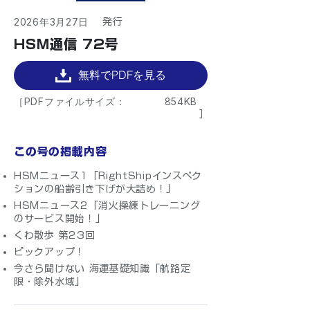
2026年3月27日
​発行
HSM通信 72号
無料でPDFを見る
［PDFファイルサイズ：
854KB
］
この号の掲載内容
HSMニュース1「RightShipインスペク
ションの船齢引き下げが大詰め！」
HSMニュース2「消火操練トレーニング
のサービス開始！」
くわ散歩 第23回
ピックアップ！
今さら聞けない 海運基礎知識「航路定
限・除外水域」