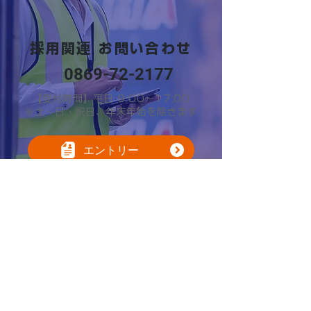
採用関連 お問い合わせ
0869-72-2177
【受付時間】平日 9:00～17:00
※土・日・祝日、年末年始を除きます
エントリー
701-3202
2570
〒
岡山県備前市日生町寒河
31
番地