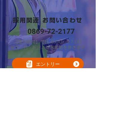
採用関連 お問い合わせ
0869-72-2177
【受付時間】平日 9:00～17:00
※土・日・祝日、年末年始を除きます
エントリー
701-3202
2570
〒
岡山県備前市日生町寒河
31
番地