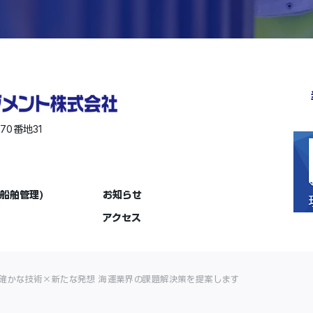
570
31
番地
船舶管理)
お知らせ
アクセス
確かな技術×新たな発想 海運業界の課題解決策を提案します