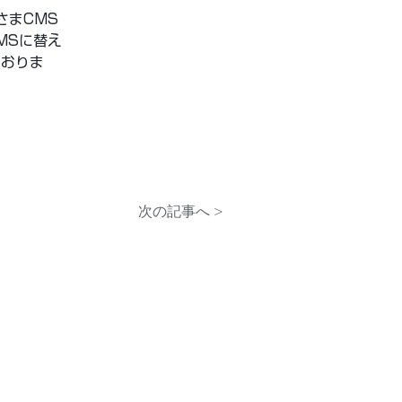
さまCMS
MSに替え
ておりま
次の記事へ >