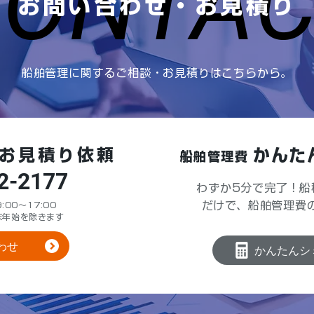
CONTA
CONTA
お問い合わせ・お見積り
船舶管理に関するご相談・お見積りはこちらから。
お見積り依頼
かんた
船舶管理費
2-2177
わずか5分で完了！船
だけで、船舶管理費
00～17:00
末年始を除きます
わせ
かんたんシ