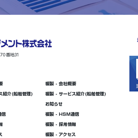
570
31
番地
要
複製 - 会社概要
ビス紹介(船舶管理)
複製 - サービス紹介(船舶管理)
お知らせ
通信
複製 - HSM通信
報
複製 - 採用情報
ス
複製 - アクセス