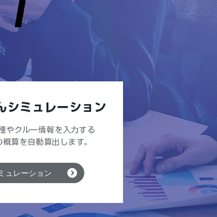
CT
CT
んシミュレーション
種やクルー情報を入力する
の概算を自動算出します。
ミュレーション