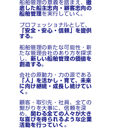
船舶管理の意義を踏まえ、
徹
底した船主志向・顧客志向の
船舶管理
を実行していく。
プロフェッショナルとして、
「安全・安心・信頼」を提供
する。
船舶管理の新たな可能性・新
たな管理会社のあり方を探求
し、
新しい船舶管理の価値を
創造する。
会社の原動力・力の源である
「人」を活かし・育て、未来
に向け継続・成長し続けてい
く。
顧客・取引先・社員、全ての
繋がりを大事に、信頼を深
め、
関わる全ての人々が大き
な喜びを得られるような企業
活動を行っていく。