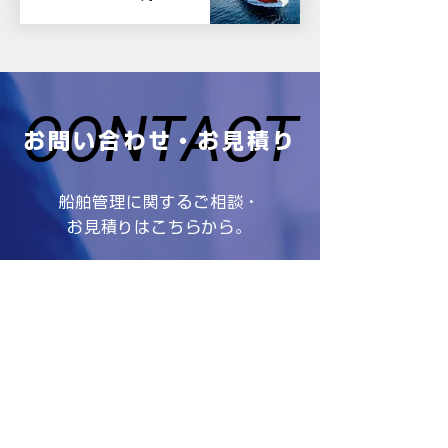
CONTACT
CONTACT
お問い合わせ・お見積り
船舶管理に関するご相談・
お見積りはこちらから。
お問い合わせ・
お見積り依頼
0869-72-2177
【受付時間】平日 9:00～17:00
※土・日・祝日、年末年始を除きます