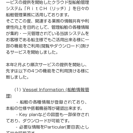
ービスの提供を開始したクラウド型船舶管理
システム「ＲｉｔＣＨ（リッチ）」を日々の
船舶管理業務に活用しております。
そこでこの度、関連する業務の情報共有や利
便性向上を目的として、管理船舶の各種情報
が集約・一元管理されている当該システムを
お客様である船主様でもご活用出来る様に一
部の機能をご利用(閲覧やダウンロード)頂け
るサービスを開始しました。
本年2月より順次サービスの提供を開始し、
先ずは以下の4つの機能をご利用頂ける様に
致しました。
     (1) 
Vessel Information (船舶情報管
理)
　　 - 船舶の各種情報が登録されており、
本船の仕様や搭載機器等が確認出来ます。
　　 - Key planなどの図面も一部保存され
ており、ダウンロードが可能です。
　　 - 必要な情報をParticular(要目表)とし