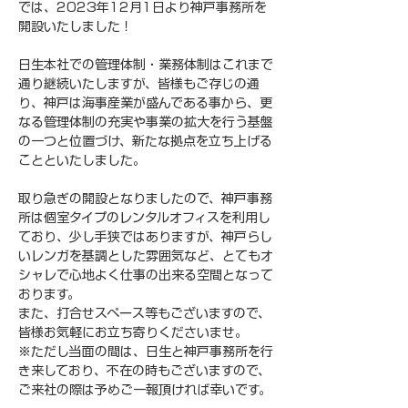
では、2023年12月1日より神戸事務所を
開設いたしました！
日生本社での管理体制・業務体制はこれまで
通り継続いたしますが、皆様もご存じの通
り、神戸は海事産業が盛んである事から、更
なる管理体制の充実や事業の拡大を行う基盤
の一つと位置づけ、新たな拠点を立ち上げる
ことといたしました。
取り急ぎの開設となりましたので、神戸事務
所は個室タイプのレンタルオフィスを利用し
ており、少し手狭ではありますが、神戸らし
いレンガを基調とした雰囲気など、とてもオ
シャレで心地よく仕事の出来る空間となって
おります。
また、打合せスペース等もございますので、
皆様お気軽にお立ち寄りくださいませ。
※ただし当面の間は、日生と神戸事務所を行
き来しており、不在の時もございますので、
ご来社の際は予めご一報頂ければ幸いです。