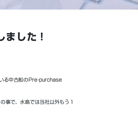
施しました！
船のPre-purchase 
との事で、水島では当社以外もう１