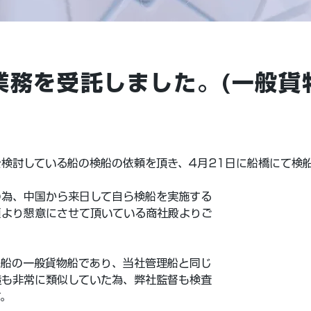
業務を受託しました。(一般貨
検討している船の検船の依頼を頂き、4月21日に船橋にて検
の為、中国から来日して自ら検船を実施する
頃より懇意にさせて頂いている商社殿よりご
。
海船の一般貨物船であり、当社管理船と同じ
造も非常に類似していた為、弊社監督も検査
す。