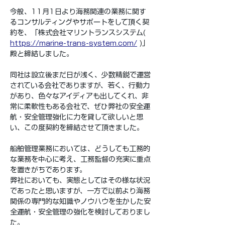
今般、11月1日より海務関連の業務に関す
るコンサルティングやサポートをして頂く契
約を、「株式会社マリントランスシステム( 
https://marine-trans-system.com/
 )」
殿と締結しました。
同社は設立後まだ日が浅く、少数精鋭で運営
されている会社でありますが、若く、行動力
があり、色々なアイディアも出してくれ、非
常に柔軟性もある会社で、ぜひ弊社の安全運
航・安全管理強化に力を貸して欲しいと思
い、この度契約を締結させて頂きました。
船舶管理業務においては、どうしても工務的
な業務を中心に考え、工務監督の充実に重点
を置きがちであります。
弊社においても、実態としてはその様な状況
であったと思いますが、一方で以前より海務
関係の専門的な知識やノウハウを生かした安
全運航・安全管理の強化を検討しておりまし
た。