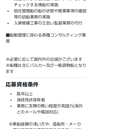
チェックする検船の実施
他社管理船の船の状態や懸案事項の確認
等の訪船業務の実施
入渠修繕工事の立会い監督業務の代行
■船舶管理に係わる各種コンサルティング業
務
※必要に応じて国内外の出張がございます
※船種は主にバルカー及び一般貨物船となり
ます
応募資格条件
高卒以上
海技免状保有者
業務に支障の無い程度の英語力(海外
とのメールや電話対応)
※乗船経験の浅い方や、造船所・メーカ