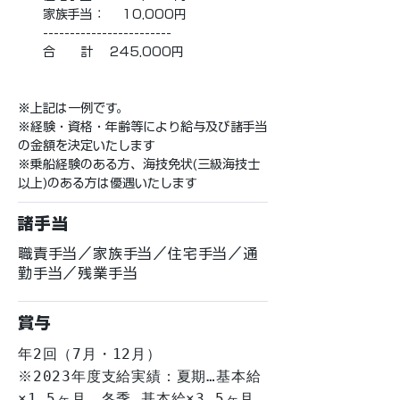
　　家族手当：　 10,000円
　　------------------------
　　合　　計　 245,000円
※上記は一例です。
※経験・資格・年齢等により給与及び諸手当
の金額を決定いたします
※乗船経験のある方、海技免状(三級海技士
以上)のある方は優遇いたします
諸手当
職責手当／家族手当／住宅手当／通
勤手当／残業手当
賞与
年2回（7月・12月）
※2023年度支給実績：夏期…基本給
×1.5ヶ月、冬季…基本給×3.5ヶ月