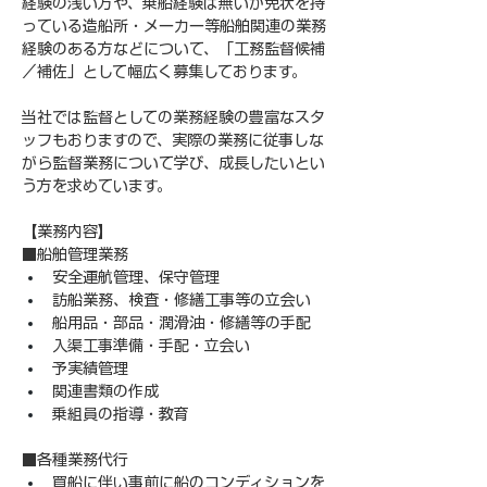
経験の浅い方や、乗船経験は無いが免状を持
っている造船所・メーカー等船舶関連の業務
経験のある方などについて、「工務監督候補
／補佐」として幅広く募集しております。
当社では監督としての業務経験の豊富なスタ
ッフもおりますので、実際の業務に従事しな
がら監督業務について学び、成長したいとい
う方を求めています。
【業務内容】
■船舶管理業務
安全運航管理、保守管理
訪船業務、検査・修繕工事等の立会い
船用品・部品・潤滑油・修繕等の手配
入渠工事準備・手配・立会い
予実績管理
関連書類の作成
乗組員の指導・教育
■各種業務代行
買船に伴い事前に船のコンディションを