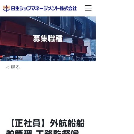
募集職種
< 戻る
【正社員】外航船船
舶管理 工務監督候