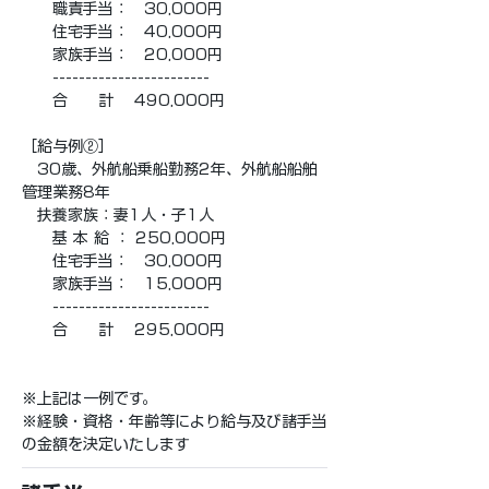
　　職責手当：　30,000円
　　住宅手当：　40,000円
　　家族手当：　20,000円
　　------------------------
　　合　　計　 490,000円
［給与例②］
　30歳、外航船乗船勤務2年、外航船船舶
管理業務8年
　扶養家族：妻1人・子1人
　　基 本 給 ： 250,000円
　　住宅手当：　30,000円
　　家族手当：　15,000円
　　------------------------
　　合　　計　 295,000円
※上記は一例です。
※経験・資格・年齢等により給与及び諸手当
の金額を決定いたします