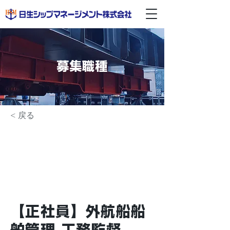
募集職種
< 戻る
【正社員】外航船船
舶管理 工務監督