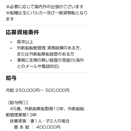
※必要に応じて国内外の出張がございます
※船種は主にバルカー及び一般貨物船となり
ます
応募資格条件
高卒以上
外航船船舶管理 実務経験のある方、
または外航船乗船経歴のある方
業務に支障の無い程度の英語力(海外
とのメールや電話対応)
給与
月給 250,000円〜 500,000円
［給与例①］
　45歳、外航船乗船勤務10年、外航船船
舶管理業務13年
　扶養家族：妻1人・子2人の場合
　　基 本 給 ： 400,000円