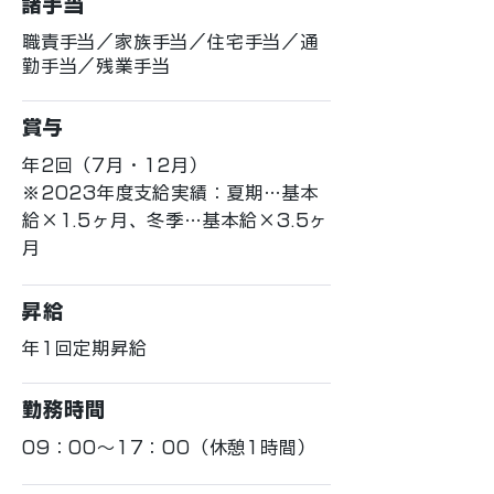
諸手当
職責手当／家族手当／住宅手当／通
勤手当／残業手当
賞与
年2回（7月・12月）
※2023年度支給実績：夏期…基本
給×1.5ヶ月、冬季…基本給×3.5ヶ
月
昇給
年1回定期昇給
勤務時間
09：00～17：00（休憩1時間）