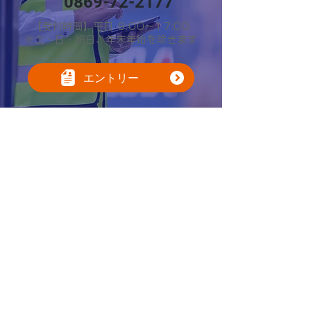
0869-72-2177
【受付時間】平日 9:00～17:00
※土・日・祝日、年末年始を除きます
エントリー
701-3202
2570
〒
岡山県備前市日生町寒河
31
番地
0869-72-2177
当社ニュースレター