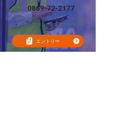
0869-72-2177
【受付時間】平日 9:00～17:00
※土・日・祝日、年末年始を除きます
エントリー
701-3202
2570
〒
岡山県備前市日生町寒河
31
番地
0869-72-2177
当社ニュースレター