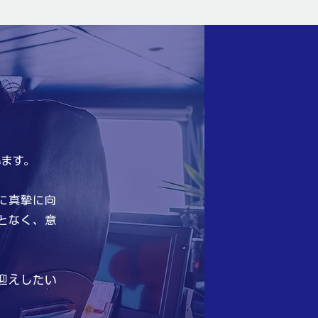
ます。
に真摯に向
となく、意
迎えしたい