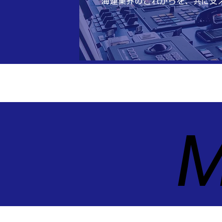
海運業界のこれからを、共に支
M
M