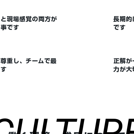
クと現場感覚の両方が
長期的
仕事です
です
を尊重し、チームで最
正解が
ます
力が大
CULTUR
CULTUR