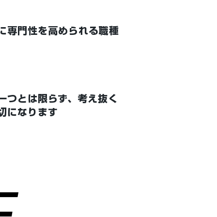
に専門性を高められる職種
一つとは限らず、考え抜く
切になります
E
E