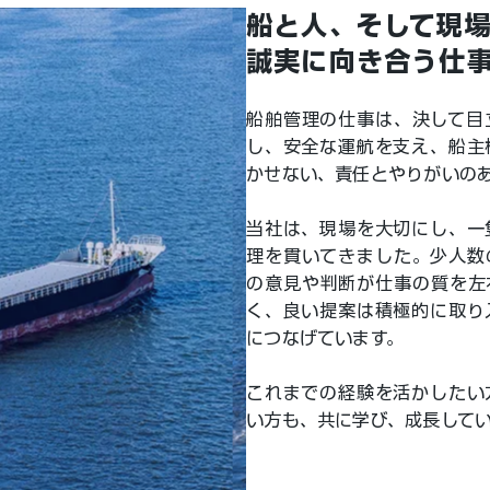
船と人、そして現
誠実に向き合う仕
船舶管理の仕事は、決して目
し、安全な運航を支え、船主
かせない、責任とやりがいの
当社は、現場を大切にし、一
理を貫いてきました。少人数
の意見や判断が仕事の質を左
く、良い提案は積極的に取り
につなげています。
これまでの経験を活かしたい
い方も、共に学び、成長して