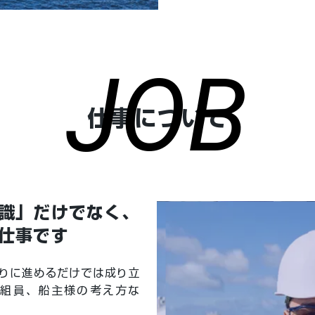
JOB
JOB
仕事について
識」だけでなく、
仕事です
りに進めるだけでは成り立
組員、船主様の考え方な